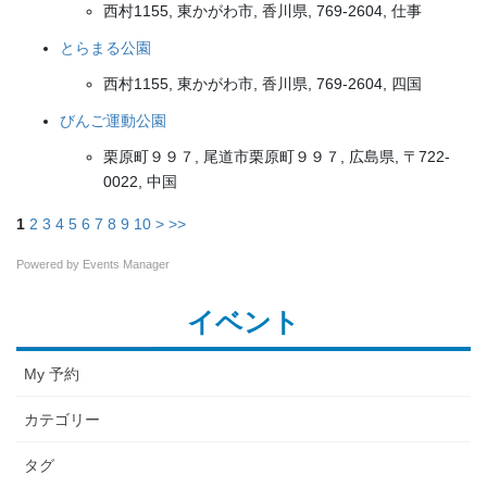
西村1155, 東かがわ市, 香川県, 769-2604, 仕事
とらまる公園
西村1155, 東かがわ市, 香川県, 769-2604, 四国
びんご運動公園
栗原町９９７, 尾道市栗原町９９７, 広島県, 〒722-
0022, 中国
1
2
3
4
5
6
7
8
9
10
>
>>
Powered by
Events Manager
イベント
My 予約
カテゴリー
タグ