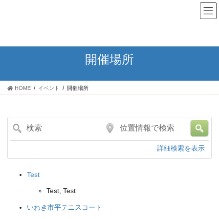
ログイン
コ
ナ
ン
ビ
テ
ゲ
ン
ー
開催場所
ツ
シ
に
ョ
移
ン
HOME
イベント
開催場所
動
に
移
動
検
位
索
置
情
詳細検索を表示
報
で
Test
検
索
Test, Test
いわき市平テニスコート