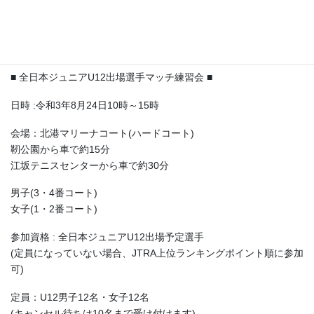
染谷 紗花(石川)
武藤 茉里(福岡)
田嶋 愛由奈(佐賀)
中島 杏子(東京)
■ 全日本ジュニアU12出場選手マッチ練習会 ■
日時 :令和3年8月24日10時～15時
会場：北港マリーナコート(ハードコート)
靭公園から車で約15分
江坂テニスセンターから車で約30分
男子(3・4番コート)
女子(1・2番コート)
参加資格 : 全日本ジュニアU12出場予定選手
(定員になっていない場合、JTRA上位ランキングポイント順に参加
可)
定員：U12男子12名・女子12名
(キャンセル待ちは10名まで受け付けます)