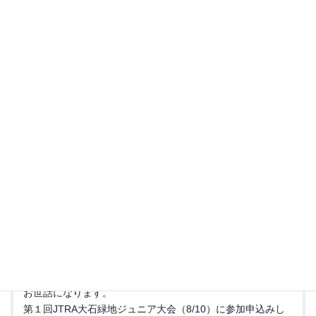
mitunaka
より:
2024年8月5日 9:59 PM
了解しました。
よろしくお願いします。
ログインして返信する
taka4hh
より:
2024年8月7日 12:08 PM
お世話になります。
第１回JTRA大石緑地ジュニア大会（8/10）に参加申込みし