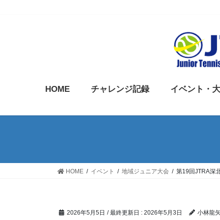
コ
ナ
ン
ビ
テ
ゲ
ン
ー
ツ
シ
に
ョ
HOME
チャレンジ記録
イベント・
移
ン
動
に
移
動
HOME
イベント
地域ジュニア大会
第19回JTRA
2026年5月5日
/ 最終更新日 :
2026年5月3日
小林龍