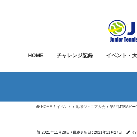
コ
ナ
ン
ビ
テ
ゲ
ン
ー
ツ
シ
に
ョ
HOME
チャレンジ記録
イベント・
移
ン
動
に
移
動
HOME
イベント
地域ジュニア大会
第5回JTRAビ
2021年11月28日
/ 最終更新日 :
2021年11月27日
RY