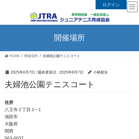
ログイン
コ
ナ
ン
ビ
テ
ゲ
ン
ー
開催場所
ツ
シ
に
ョ
移
ン
HOME
開催場所
夫婦池公園テニスコート
動
に
移
動
2025年8月7日
/ 最終更新日 :
2025年8月7日
小林龍矢
夫婦池公園テニスコート
住所
八王寺２丁目２−１
池田市
大阪府
関西
563-0037