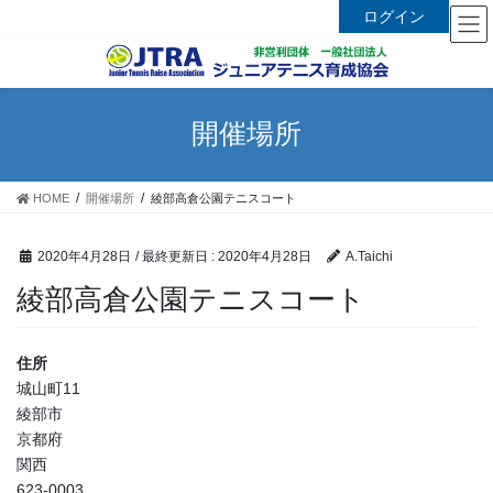
ログイン
コ
ナ
ン
ビ
テ
ゲ
ン
ー
開催場所
ツ
シ
に
ョ
移
ン
HOME
開催場所
綾部高倉公園テニスコート
動
に
移
動
2020年4月28日
/ 最終更新日 :
2020年4月28日
A.Taichi
綾部高倉公園テニスコート
住所
城山町11
綾部市
京都府
関西
623-0003